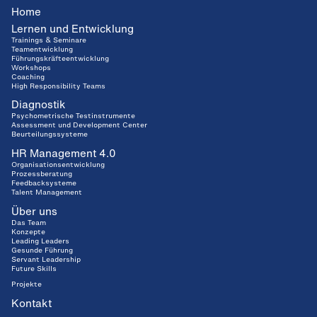
Home
Lernen und Entwicklung
Trainings & Seminare
Teamentwicklung
Führungskräfteentwicklung
Workshops
Coaching
High Responsibility Teams
Diagnostik
Psychometrische Testinstrumente
Assessment und Development Center
Beurteilungssysteme
HR Management 4.0
Organisationsentwicklung
Prozessberatung
Feedbacksysteme
Talent Management
Über uns
Das Team
Konzepte
Leading Leaders
Gesunde Führung
Servant Leadership
Future Skills
Projekte
Kontakt